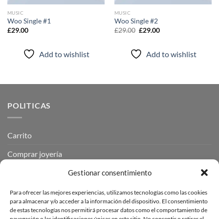
MUSIC
MUSIC
Woo Single #1
Woo Single #2
Original
Current
£
29.00
£
29.00
£
29.00
price
price
was:
is:
£29.00.
£29.00.
Add to wishlist
Add to wishlist
POLITICAS
Carrito
Comprar joyería
Finalizar compra
Gestionar consentimiento
Mi cuenta
Para ofrecer las mejores experiencias, utilizamos tecnologías como las cookies
para almacenar y/o acceder a la información del dispositivo. El consentimiento
politicas de privacidad
de estas tecnologías nos permitirá procesar datos como el comportamiento de
navegación o las identificaciones únicas en este sitio. No consentir o retirar el