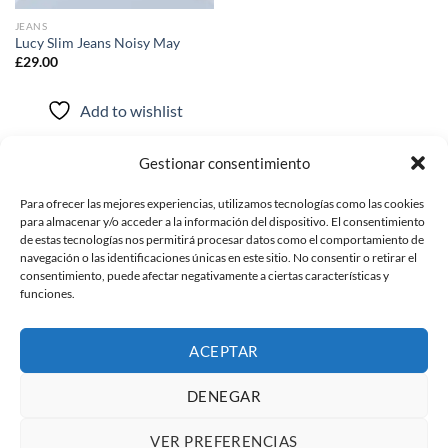
JEANS
Lucy Slim Jeans Noisy May
£
29.00
Add to wishlist
Gestionar consentimiento
Para ofrecer las mejores experiencias, utilizamos tecnologías como las cookies
POLITICAS
para almacenar y/o acceder a la información del dispositivo. El consentimiento
de estas tecnologías nos permitirá procesar datos como el comportamiento de
navegación o las identificaciones únicas en este sitio. No consentir o retirar el
politicas de privacidad
consentimiento, puede afectar negativamente a ciertas características y
funciones.
Wishlist
ACEPTAR
Copyright 2026 ©
BGOLD MALAGA
DERECHOS RESERVADOS
DENEGAR
VER PREFERENCIAS