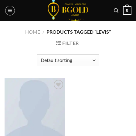
Skip
0
to
content
HOME
/
PRODUCTS TAGGED “LEVIS”
FILTER
Add to
wishlist