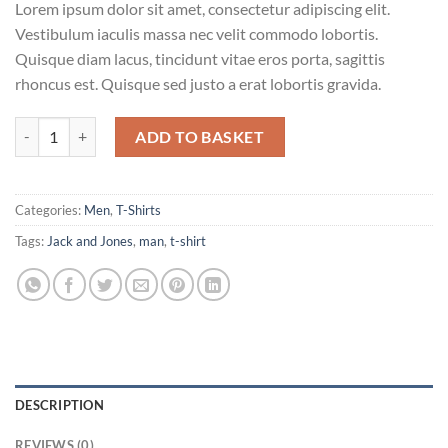
Lorem ipsum dolor sit amet, consectetur adipiscing elit.
Vestibulum iaculis massa nec velit commodo lobortis.
Quisque diam lacus, tincidunt vitae eros porta, sagittis
rhoncus est. Quisque sed justo a erat lobortis gravida.
Lawrance Polo Tee Jack & Jones quantity
ADD TO BASKET
Categories:
Men
,
T-Shirts
Tags:
Jack and Jones
,
man
,
t-shirt
DESCRIPTION
REVIEWS (0)