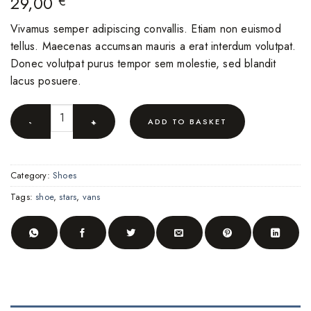
29,00
€
Vivamus semper adipiscing convallis. Etiam non euismod
tellus. Maecenas accumsan mauris a erat interdum volutpat.
Donec volutpat purus tempor sem molestie, sed blandit
lacus posuere.
U Era VANS quantity
ADD TO BASKET
Category:
Shoes
Tags:
shoe
,
stars
,
vans