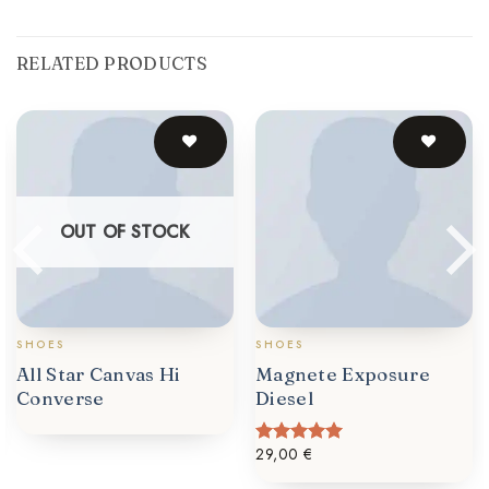
RELATED PRODUCTS
OUT OF STOCK
SHOES
SHOES
All Star Canvas Hi
Magnete Exposure
Converse
Diesel
29,00
€
Rated
5.00
out of 5