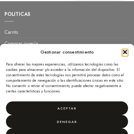
POLITICAS
Carrito
Comprar joyería
Gestionar consentimiento
Finalizar compra
Para ofrecer las mejores experiencias, utilizamos tecnologías como las
Mi cuenta
cookies para almacenar y/o acceder a la información del dispositivo. El
consentimiento de estas tecnologías nos permitirá procesar datos como el
politicas de privacidad
comportamiento de navegación o las identificaciones únicas en este sitio.
No consentir o retirar el consentimiento, puede afectar negativamente a
Tienda
ciertas características y funciones.
Wishlist
ACEPTAR
Copyright 2026 ©
BGOLD MALAGA
DERECHOS RESERVADOS
DENEGAR