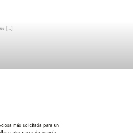
e [...]
eciosa más solicitada para un
llar u otra pieza de joyería.