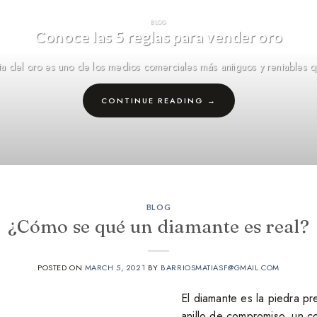
BLOG
Conoce las 5 reglas para vender oro
ta del oro es uno de los medios comerciales más antiguos y rentables qu
CONTINUE READING
→
BLOG
¿Cómo se qué un diamante es real?
POSTED ON
MARCH 5, 2021
BY
BARRIOSMATIASF@GMAIL.COM
El diamante es la piedra pr
anillo de compromiso, un co