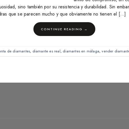
uosidad, sino también por su resistencia y durabilidad. Sin emb
dras que se parecen mucho y que obviamente no tienen el […]
CONTINUE READING
→
nta de diamantes
,
diamante es real
,
diamantes en málaga
,
vender diamant