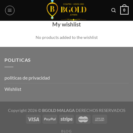
Skip
0
to
content
My wishlist
No products added to the wishlist
POLITICAS
politicas de privacidad
Wishlist
Copyright 2026 ©
BGOLD MALAGA
DERECHOS RESERVADOS
BLOG