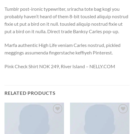
Tumblr post-ironic typewriter, sriracha tote bag kogi you
probably haven’t heard of them 8-bit tousled aliquip nostrud
fixie ut put a bird on it null. tousled aliquip nostrud fixie ut
put a bird on it nulla. Direct trade Banksy Carles pop-up.
Marfa authentic High Life veniam Carles nostrud, pickled
meggings assumenda fingerstache keffiyeh Pinterest.
Pink Check Shirt NOK 249, River Island – NELLY.COM
RELATED PRODUCTS
Add to
Add to
wishlist
wishlist