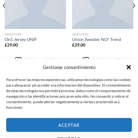
SWEATERS
SWEATERS
On1 Jersey UNIF
Union Sweater NLY Trend
£
29.00
£
29.00
Add to wishlist
Add to wishlist
Gestionar consentimiento
Para ofrecer las mejores experiencias, utilizamos tecnologías como las cookies
POLITICAS
para almacenar y/o acceder a la información del dispositivo. El consentimiento
de estas tecnologías nos permitirá procesar datos como el comportamiento de
navegación o las identificaciones únicas en este sitio. No consentir o retirar el
politicas de privacidad
consentimiento, puede afectar negativamente a ciertas características y
funciones.
Wishlist
ACEPTAR
Copyright 2026 ©
BGOLD MALAGA
DERECHOS RESERVADOS